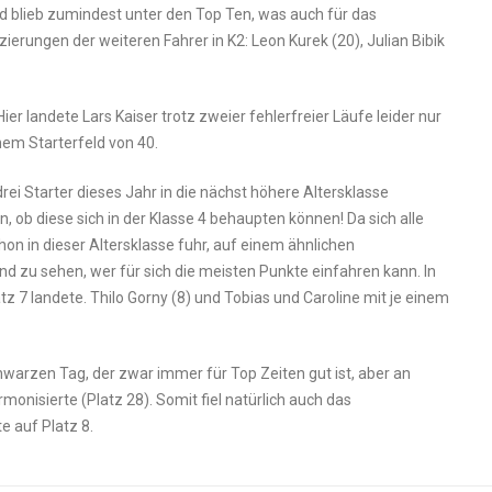
nd blieb zumindest unter den Top Ten, was auch für das
zierungen der weiteren Fahrer in K2: Leon Kurek (20), Julian Bibik
ier landete Lars Kaiser trotz zweier fehlerfreier Läufe leider nur
nem Starterfeld von 40.
rei Starter dieses Jahr in die nächst höhere Altersklasse
en, ob diese sich in der Klasse 4 behaupten können! Da sich alle
chon in dieser Altersklasse fuhr, auf einem ähnlichen
 zu sehen, wer für sich die meisten Punkte einfahren kann. In
z 7 landete. Thilo Gorny (8) und Tobias und Caroline mit je einem
hwarzen Tag, der zwar immer für Top Zeiten gut ist, aber an
nisierte (Platz 28). Somit fiel natürlich auch das
e auf Platz 8.