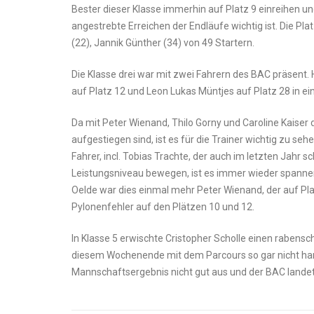
Bester dieser Klasse immerhin auf Platz 9 einreihen u
angestrebte Erreichen der Endläufe wichtig ist. Die Plat
(22), Jannik Günther (34) von 49 Startern.
Die Klasse drei war mit zwei Fahrern des BAC präsent. H
auf Platz 12 und Leon Lukas Müntjes auf Platz 28 in ei
Da mit Peter Wienand, Thilo Gorny und Caroline Kaiser d
aufgestiegen sind, ist es für die Trainer wichtig zu seh
Fahrer, incl. Tobias Trachte, der auch im letzten Jahr s
Leistungsniveau bewegen, ist es immer wieder spannend
Oelde war dies einmal mehr Peter Wienand, der auf Plat
Pylonenfehler auf den Plätzen 10 und 12.
In Klasse 5 erwischte Cristopher Scholle einen rabensc
diesem Wochenende mit dem Parcours so gar nicht harmo
Mannschaftsergebnis nicht gut aus und der BAC landet