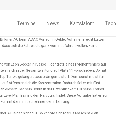
Termine
News
Kartslalom
Tech
 Briloner AC beim ADAC Vorlauf in Oelde. Auf einem recht kurzen
 dass sich die Fahrer, die ganz vorn mit fahren wollen, keine
ung von Leon Becker in Klasse 1, der trotz eines Pylonenfehlers auf
nte er sich in der Gesamtwertung auf Platz 11 vorschieben. So hat
e Top Ten zu gelangen, souverän gemeistert. Dem sonst meist für
auf offensichtlich die Konzentration. Dadurch fiel er mit fünf
an diesem Tag sein Debüt in der Öffentlichkeit. Für seine Trainer
nur zwei Mal Training den Parcours findet. Diese Aufgabe hat er zur
eit kommt dann mit zunehmender Erfahrung.
loner AC leider nicht gut. So konnte sich Marius Maschinski als