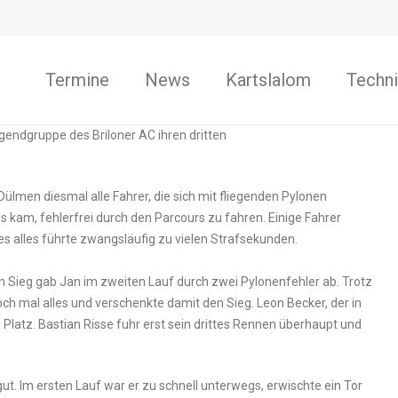
Termine
News
Kartslalom
Techni
gendgruppe des Briloner AC ihren dritten
ülmen diesmal alle Fahrer, die sich mit fliegenden Pylonen
 kam, fehlerfrei durch den Parcours zu fahren. Einige Fahrer
es alles führte zwangsläufig zu vielen Strafsekunden.
nen Sieg gab Jan im zweiten Lauf durch zwei Pylonenfehler ab. Trotz
och mal alles und verschenkte damit den Sieg. Leon Becker, der in
6. Platz. Bastian Risse fuhr erst sein drittes Rennen überhaupt und
o gut. Im ersten Lauf war er zu schnell unterwegs, erwischte ein Tor