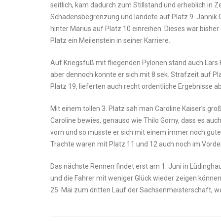
seitlich, kam dadurch zum Stillstand und erheblich in Z
Schadensbegrenzung und landete auf Platz 9. Jannik G
hinter Marius auf Platz 10 einreihen. Dieses war bisher 
Platz ein Meilenstein in seiner Karriere.
Auf Kriegsfuß mit fliegenden Pylonen stand auch Lars K
aber dennoch konnte er sich mit 8 sek. Strafzeit auf Pl
Platz 19, lieferten auch recht ordentliche Ergebnisse a
Mit einem tollen 3. Platz sah man Caroline Kaiser’s groß
Caroline bewies, genauso wie Thilo Gorny, dass es auch f
vorn und so musste er sich mit einem immer noch guten
Trachte waren mit Platz 11 und 12 auch noch im Vorder
Das nächste Rennen findet erst am 1. Juni in Lüdingha
und die Fahrer mit weniger Glück wieder zeigen können
25. Mai zum dritten Lauf der Sachsenmeisterschaft, wo 