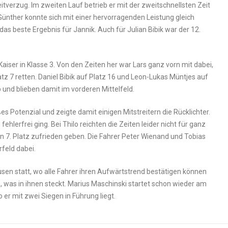
eitverzug. Im zweiten Lauf betrieb er mit der zweitschnellsten Zeit
ünther konnte sich mit einer hervorragenden Leistung gleich
das beste Ergebnis für Jannik. Auch für Julian Bibik war der 12.
aiser in Klasse 3. Von den Zeiten her war Lars ganz vorn mit dabei,
atz 7 retten. Daniel Bibik auf Platz 16 und Leon-Lukas Müntjes auf
b und blieben damit im vorderen Mittelfeld.
es Potenzial und zeigte damit einigen Mitstreitern die Rücklichter.
ehlerfrei ging. Bei Thilo reichten die Zeiten leider nicht für ganz
 7. Platz zufrieden geben. Die Fahrer Peter Wienand und Tobias
feld dabei.
usen statt, wo alle Fahrer ihren Aufwärtstrend bestätigen können
, was in ihnen steckt. Marius Maschinski startet schon wieder am
er mit zwei Siegen in Führung liegt.