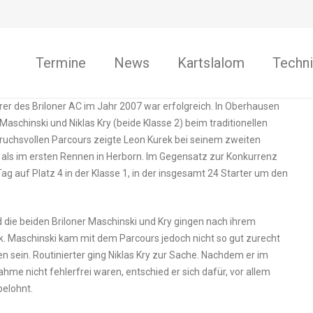
Termine
News
Kartslalom
Techni
rer des Briloner AC im Jahr 2007 war erfolgreich. In Oberhausen
Maschinski und Niklas Kry (beide Klasse 2) beim traditionellen
ruchsvollen Parcours zeigte Leon Kurek bei seinem zweiten
g als im ersten Rennen in Herborn. Im Gegensatz zur Konkurrenz
g auf Platz 4 in der Klasse 1, in der insgesamt 24 Starter um den
d die beiden Briloner Maschinski und Kry gingen nach ihrem
rk. Maschinski kam mit dem Parcours jedoch nicht so gut zurecht
 sein. Routinierter ging Niklas Kry zur Sache. Nachdem er im
hme nicht fehlerfrei waren, entschied er sich dafür, vor allem
belohnt.