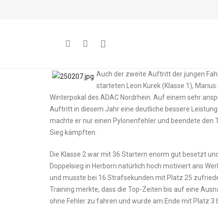
Auch der zweite Auftritt der jungen Fah
starteten Leon Kurek (Klasse 1), Marius 
Winterpokal des ADAC Nordrhein. Auf einem sehr ansp
Auftritt in diesem Jahr eine deutliche bessere Leistun
machte er nur einen Pylonenfehler und beendete den Ta
Sieg kämpften.
Die Klasse 2 war mit 36 Startern enorm gut besetzt un
Doppelsieg in Herborn natürlich hoch motiviert ans We
und musste bei 16 Strafsekunden mit Platz 25 zufrieden
Training merkte, dass die Top-Zeiten bis auf eine Ausna
ohne Fehler zu fahren und wurde am Ende mit Platz 3 