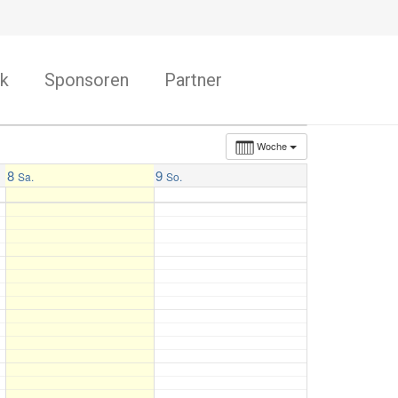
k
Sponsoren
Partner
Woche
8
9
Sa.
So.