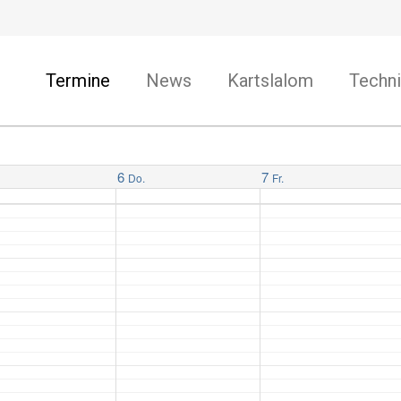
Termine
News
Kartslalom
Techni
6
7
Do.
Fr.