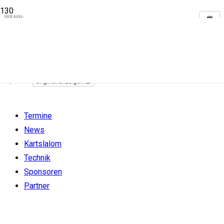
WANN:
Juni 16, 2019 um 12:00 a.m. – 11:59 p.m.
6.Lauf
Dieser Beitrag wurde vom
Kalender-Feed
einer anderen Website
repliziert.
Original anzeigen
Termine
News
Kartslalom
Technik
Sponsoren
Partner